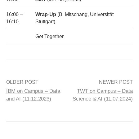
16:00 –
Wrap-Up
(B. Mitschang, Universität
16:10
Stuttgart)
Get Together
Post
OLDER POST
NEWER POST
IBM on Campus – Data
TWT on Campus – Data
navigation
and AI (11.12.2023)
Science & AI (11.07.2024)