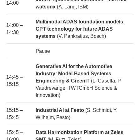
14:00
watsonx
(A. Lang, IBM)
Multimodal ADAS foundation models:
14:00 –
GPT technology for future ADAS
14:30
systems
(V. Pankratius, Bosch)
Pause
Generative AI for the Automotive
Industry: Model-Based Systems
14:45 –
Engineering & GreenIT
(L. Casella, P.
15:15
Vaudrevange, TWTGmbH Science &
Innovation)
15:15 –
Industrial AI at Festo
(S. Schmidt, Y.
15:45
Wilhelm, Festo)
15:45 –
Data Harmonization Platform at Zeiss
16:00
SMT
(M. Fritz, Zeiss)